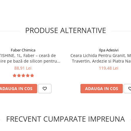
PRODUSE ALTERNATIVE
Faber Chimica
Ilpa Adesivi
ISHINE, 1L, Faber – ceară de
Ceara Lichida Pentru Granit, 
uire pe bază de silicon pentru
Travertin, Ardezie si Piatra Na
ă, granit, travertin și piatră
Ilpa Extra Wax 0.75L
88,91 Lei
119,48 Lei
naturală
ADAUGA IN COS
ADAUGA IN COS
FRECVENT CUMPARATE IMPREUNA