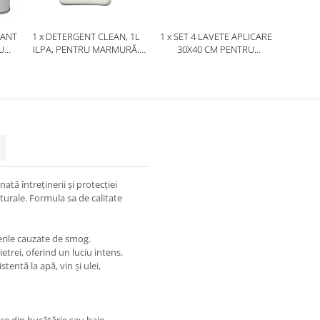
ZANT
1 x DETERGENT CLEAN, 1L
1 x SET 4 LAVETE APLICARE
U
ILPA, PENTRU MARMURĂ,
30X40 CM PENTRU
GRANIT, TRAVERTIN, BETON ȘI
TRATAMENTE PIATRĂ
I
PIATRĂ NATURALĂ
NATURALĂ, STONEPROOF
nată întreținerii și protecției
aturale. Formula sa de calitate
rile cauzate de smog.
ietrei, oferind un luciu intens.
tentă la apă, vin și ulei,
ice din bucătărie sau baie,