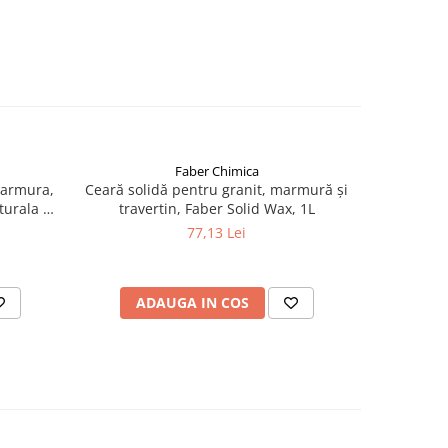
Faber Chimica
NOU
Marmura,
Ceară solidă pentru granit, marmură și
Ceară lich
turala –
travertin, Faber Solid Wax, 1L
(High 
77,13 Lei
ADAUGA IN COS
AD