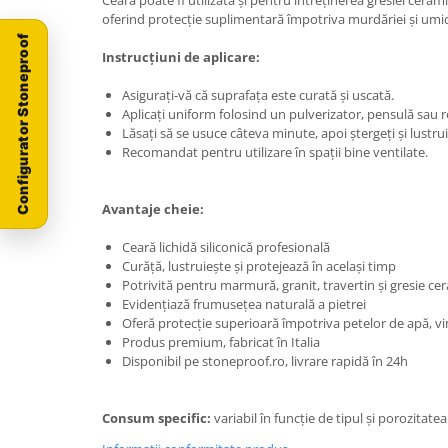
oferind protecție suplimentară împotriva murdăriei și umidi
Configurator Stoneproof
Instrucțiuni de aplicare:
Asigurați-vă că suprafața este curată și uscată.
Aplicați uniform folosind un pulverizator, pensulă sau r
Lăsați să se usuce câteva minute, apoi ștergeți și lustrui
Recomandat pentru utilizare în spații bine ventilate.
Avantaje cheie:
Ceară lichidă siliconică profesională
Curăță, lustruiește și protejează în același timp
Potrivită pentru marmură, granit, travertin și gresie ce
Evidențiază frumusețea naturală a pietrei
Oferă protecție superioară împotriva petelor de apă, vin
Produs premium, fabricat în Italia
Disponibil pe stoneproof.ro, livrare rapidă în 24h
Consum specific:
variabil în funcție de tipul și porozitate