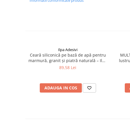
Informatii conformitate produs
Ilpa Adesivi
Ceară siliconică pe bază de apă pentru
MULT
marmură, granit și piatră naturală – Ilpa
lustr
Brillo Aqua 1L
marmur
89,58 Lei
ADAUGA IN COS