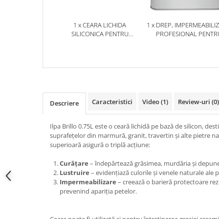
1 x CEARA LICHIDA
1 x DREP, IMPERMEABILI
SILICONICA PENTRU
PROFESIONAL PENTR
MARMURA, GRANIT,
PIATRĂ NATURALĂ,
TRAVERTIN SI PIATRA
MARMURĂ, GRANIT Ș
NATURALA – ILPA BRILLO
CIMENT, 1L, FABER
0.75L
Caracteristici
Video
(1)
Review-uri
(0)
Descriere
Ilpa Brillo 0.75L este o ceară lichidă pe bază de silicon, desti
suprafețelor din marmură, granit, travertin și alte pietre n
superioară asigură o triplă acțiune:
Curățare
– îndepărtează grăsimea, murdăria și depune
Lustruire
– evidențiază culorile și venele naturale ale p
Impermeabilizare
– creează o barieră protectoare rezis
prevenind apariția petelor.
Ceara poate fi utilizată și pentru întreținerea gresiei ceram