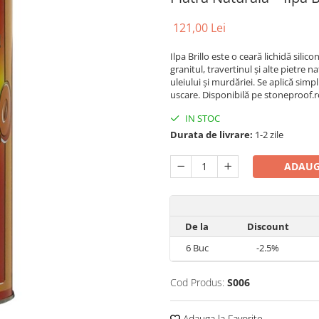
121,00 Lei
Ilpa Brillo este o ceară lichidă sili
granitul, travertinul și alte pietre n
uleiului și murdăriei. Se aplică simp
uscare. Disponibilă pe stoneproof.ro
IN STOC
Durata de livrare:
1-2 zile
ADAUG
De la
Discount
6
Buc
-2.5%
Cod Produs:
S006
Adauga la Favorite