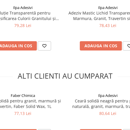
Ilpa Adesivi
Ilpa Adesivi
luție Transparentă pentru
Adeziv Mastic Lichid Transpare
sificarea Culorii Granitului și
Marmura, Granit, Travertin si
ei – Ilpa Granilux Neutral 1L
Naturala – Ilpa Jolly Transparen
79,28 Lei
78,43 Lei
0.90L cu Catalizator
ADAUGA IN COS
ADAUGA IN COS
ALTI CLIENTI AU CUMPARAT
Faber Chimica
Ilpa Adesivi
olidă pentru granit, marmură și
Ceară solidă neagră pentru 
avertin, Faber Solid Wax, 1L
naturală, granit, marmură, tra
Ilpa Extra Wax Nera, 1
77,13 Lei
80,64 Lei