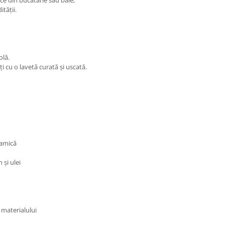
tății.
olă.
ți cu o lavetă curată și uscată.
ramică
 și ulei
a materialului