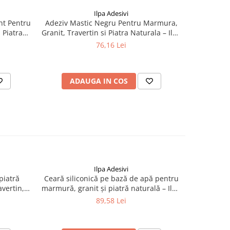
Ilpa Adesivi
nt Pentru
Adeziv Mastic Negru Pentru Marmura,
Mastic lic
 Piatra
Granit, Travertin si Piatra Naturala – Ilpa
în
t Liquido
Jolly TIXO Nero 750ml cu Catalizator
76,16 Lei
ADAUGA IN COS
AD
Ilpa Adesivi
piatră
Ceară siliconică pe bază de apă pentru
Ceară li
vertin,
marmură, granit și piatră naturală – Ilpa
granit, mar
L
Brillo Aqua 1L
E
89,58 Lei