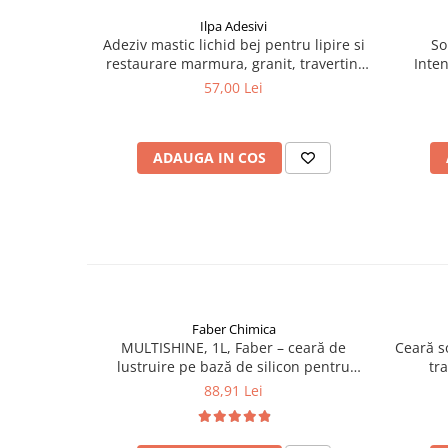
Ilpa Adesivi
Adeziv mastic lichid bej pentru lipire si
So
restaurare marmura, granit, travertin,
Inten
piatra naturala, Ilpa, Jolly Paglierino
Marmur
57,00 Lei
Liquido, 0.75l
ADAUGA IN COS
Faber Chimica
MULTISHINE, 1L, Faber – ceară de
Ceară s
lustruire pe bază de silicon pentru
tr
marmură, granit, travertin și piatră
88,91 Lei
naturală