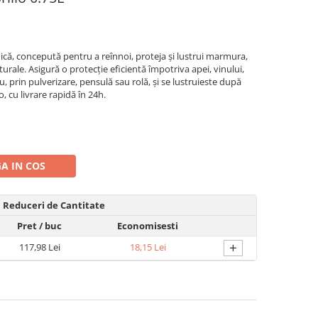
conică, concepută pentru a reînnoi, proteja și lustrui marmura,
aturale. Asigură o protecție eficientă împotriva apei, vinului,
lu, prin pulverizare, pensulă sau rolă, și se lustruieste după
, cu livrare rapidă în 24h.
A IN COS
Reduceri de Cantitate
Pret
/ buc
Economisesti
+
117,98 Lei
18,15 Lei