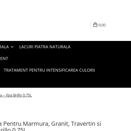
0,00
RALA
LACURI PIATRA NATURALA
NENT
TRATAMENT PENTRU INTENSIFICAREA CULORII
 – Ilpa Brillo 0.75L
ca Pentru Marmura, Granit, Travertin si
rillo 0.75L