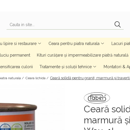
 lipire si restaurare
Ceara pentru piatra naturala
Lacuri pia
u luciu permanent
Kituri curățare și impermeabilizare piatră naturală
ensificarea culorii
Tratamente și soluții tehnice
Montatori & Ap
Ceară solidă pentru granit, marmură și traverti
iatra naturala /
Ceara lichida /
Ceară solid
marmură și 