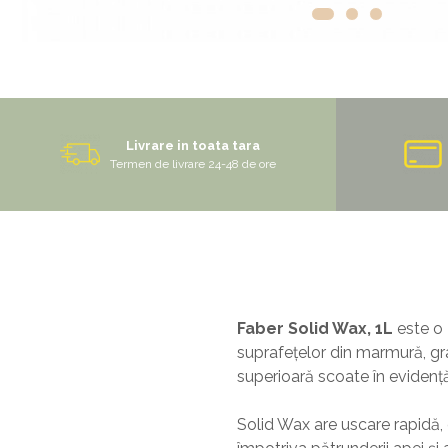
Livrare in toata tara
Termen de livrare 24-48 de ore
Faber Solid Wax, 1L
este o
suprafețelor din marmură, gran
superioară scoate în evidență
Solid Wax are uscare rapidă, 