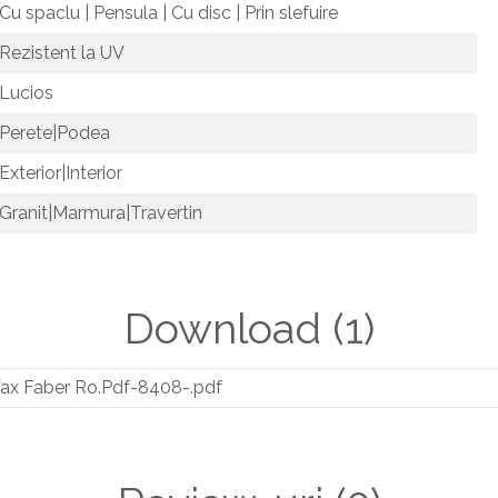
Cu spaclu | Pensula | Cu disc | Prin slefuire
Rezistent la UV
Lucios
Perete|Podea
Exterior|Interior
Granit|Marmura|Travertin
Download (1)
 Wax Faber Ro.Pdf-8408-.pdf