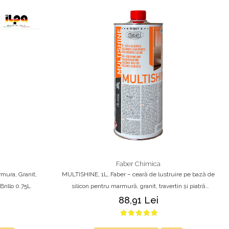
Faber Chimica
rmura, Granit,
MULTISHINE, 1L, Faber – ceară de lustruire pe bază de
 Brillo 0.75L
silicon pentru marmură, granit, travertin și piatră
naturală
88,91 Lei