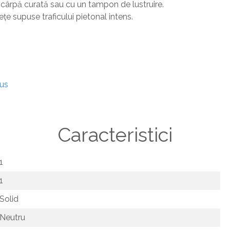
o cârpă curată sau cu un tampon de lustruire.
ețe supuse traficului pietonal intens.
dus
Caracteristici
1
1
Solid
Neutru