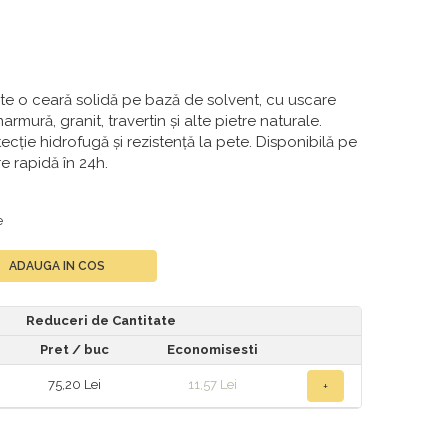
ste o ceară solidă pe bază de solvent, cu uscare
rmură, granit, travertin și alte pietre naturale.
tecție hidrofugă și rezistență la pete. Disponibilă pe
re rapidă în 24h.
e
ADAUGA IN COS
Reduceri de Cantitate
Pret
/ buc
Economisesti
75,20 Lei
11,57 Lei
+