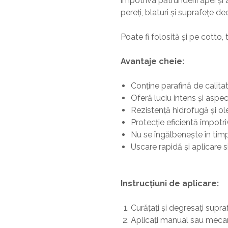
împotriva pătrunderii apei și
pereți, blaturi și suprafețe de
Poate fi folosită și pe cotto,
Avantaje cheie:
Conține parafină de calita
Oferă luciu intens și aspec
Rezistență hidrofugă și ol
Protecție eficientă împotri
Nu se îngălbenește în timp
Uscare rapidă și aplicare 
Instrucțiuni de aplicare:
Curățați și degresați supra
Aplicați manual sau mecani