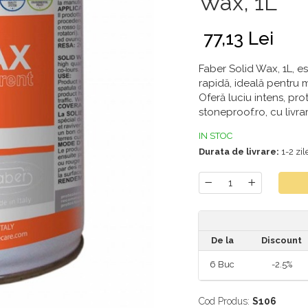
Wax, 1L
77,13 Lei
Faber Solid Wax, 1L, e
rapidă, ideală pentru ma
Oferă luciu intens, pro
stoneproof.ro, cu livra
IN STOC
Durata de livrare:
1-2 zil
De la
Discount
6
Buc
-2.5%
Cod Produs:
S106