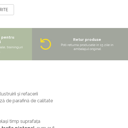
RITE
e pentru
Retur produse
i
Poti returna produsele in 15 zile in
ale, traininguri
ambalajul original
.
ustruirii și refacerii
ază de parafină de calitate
elași timp suprafața