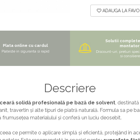
ADAUGA LA FAVO
Solutii complet
Plata online cu cardul
montator
Plateste in siguranta si rapid
Discount-uri, preturi speci
si consiliere
Descriere
ceară solidă profesională pe bază de solvent
, destinată l
it, travertin și alte tipuri de piatră naturală. Formula sa pe b
 frumusețea materialului și conferă un luciu deosebit.
ceea ce permite o aplicare simplă și eficientă, protejând în ac