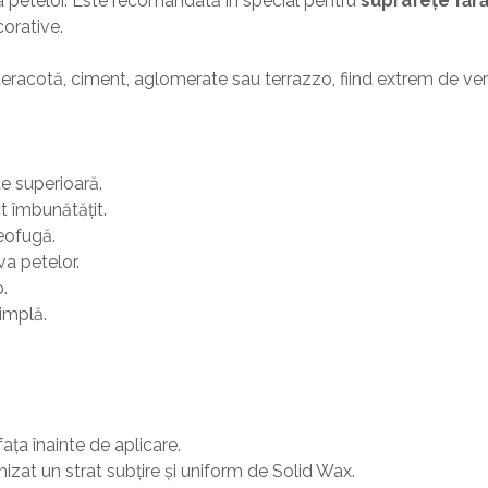
 a petelor. Este recomandată în special pentru
suprafețe fără
corative.
 teracotă, ciment, aglomerate sau terrazzo, fiind extrem de vers
te superioară.
t îmbunătățit.
eofugă.
va petelor.
.
simplă.
fața înainte de aplicare.
zat un strat subțire și uniform de Solid Wax.