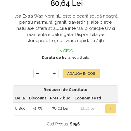
80,64 Lei
Ilpa Extra Wax Nera, 1L, este o ceară solidă neagră
pentru marmură, granit, travertin și alte pietre
naturale. Oferă strălucire intensă, protecție UV și
rezistență îndelungată. Disponibilă pe
stoneproof.ro, cu livrare rapidă în 24h.
IN STOC
Durata de livrare:
1-2 zile
ADAUGA IN COS
Reduceri de Cantitate
De la
Discount
Pret
/ buc
Economisesti
6
Buc
-2.5%
78,62 Lei
12,10 Lei
+
Cod Produs:
S056