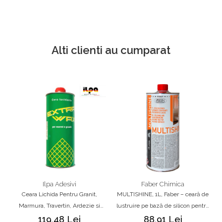
Alti clienti au cumparat
Ilpa Adesivi
Faber Chimica
Ceara Lichida Pentru Granit,
MULTISHINE, 1L, Faber – ceară de
Marmura, Travertin, Ardezie si
lustruire pe bază de silicon pentru
Piatra Naturala – Ilpa Extra Wax
marmură, granit, travertin și piatră
119,48 Lei
88,91 Lei