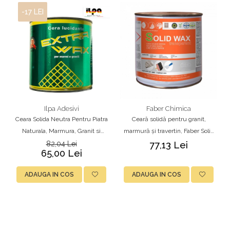
-17 LEI
Ilpa Adesivi
Faber Chimica
Ceara Solida Neutra Pentru Piatra
Ceară solidă pentru granit,
Naturala, Marmura, Granit si
marmură și travertin, Faber Solid
Travertin – Ilpa Extra Wax 1L
Wax, 1L
82,04 Lei
77,13 Lei
65,00 Lei
ADAUGA IN COS
ADAUGA IN COS