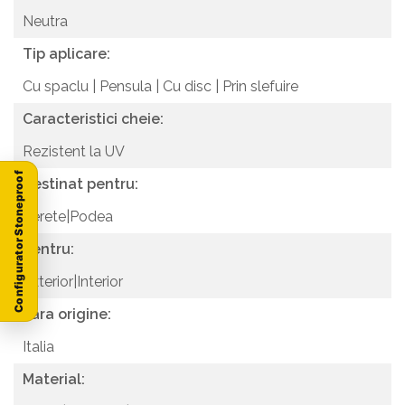
Neutra
Tip aplicare:
Cu spaclu | Pensula | Cu disc | Prin slefuire
Caracteristici cheie:
Rezistent la UV
Configurator Stoneproof
Destinat pentru:
Perete|Podea
Pentru:
Exterior|Interior
Tara origine:
Italia
Material: