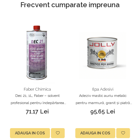
Frecvent cumparate impreuna
Faber Chimica
Ilpa Adesivi
Dec 21, 1L, Faber – solvent
Adeziv mastic auriu metalic
profesional pentru îndepărtarea
pentru marmură, granit și piatră
cerii și a murdăriei persistente
naturală, Ilpa Jolly Metallico Oro,
71,17 Lei
95,65 Lei
1kg
ADAUGA IN COS
ADAUGA IN COS