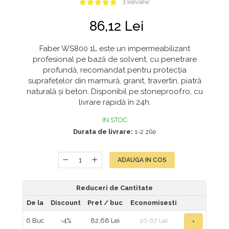
1 Review
86,12 Lei
Faber WS800 1L este un impermeabilizant
profesional pe bază de solvent, cu penetrare
profundă, recomandat pentru protecția
suprafețelor din marmură, granit, travertin, piatră
naturală și beton. Disponibil pe stoneproof.ro, cu
livrare rapidă în 24h.
IN STOC
Durata de livrare:
1-2 zile
ADAUGA IN COS
Reduceri de Cantitate
De la
Discount
Pret
/ buc
Economisesti
6
Buc
-4%
82,68 Lei
20,67 Lei
+