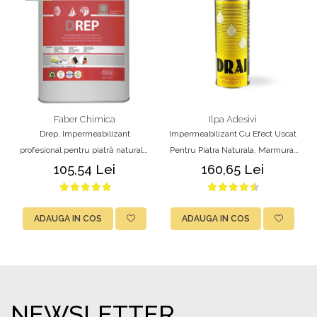
Faber Chimica
Ilpa Adesivi
Drep, Impermeabilizant
Impermeabilizant Cu Efect Uscat
profesional pentru piatră naturală,
Pentru Piatra Naturala, Marmura,
marmură, granit și ciment, 1L,
Granit, Travertin, Caramida si
105,54 Lei
160,65 Lei
Faber
Beton – Ilpa DRAI 1L
ADAUGA IN COS
ADAUGA IN COS
NEWSLETTER