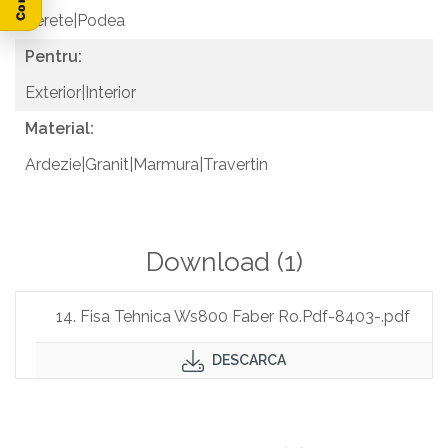
Perete|Podea
Pentru:
Exterior|Interior
Material:
Ardezie|Granit|Marmura|Travertin
Download (1)
14. Fisa Tehnica Ws800 Faber Ro.Pdf-8403-.pdf
DESCARCA