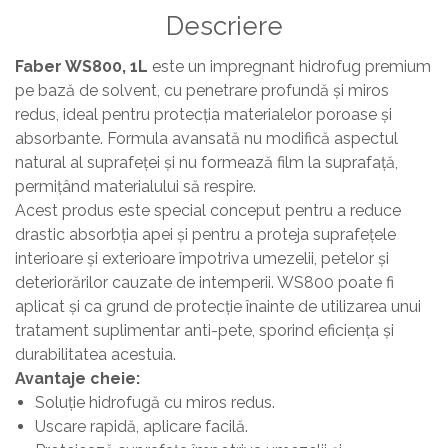
Descriere
Faber WS800, 1L
este un impregnant hidrofug premium
pe bază de solvent, cu penetrare profundă și miros
redus, ideal pentru protecția materialelor poroase și
absorbante. Formula avansată nu modifică aspectul
natural al suprafeței și nu formează film la suprafață,
permițând materialului să respire.
Acest produs este special conceput pentru a reduce
drastic absorbția apei și pentru a proteja suprafețele
interioare și exterioare împotriva umezelii, petelor și
deteriorărilor cauzate de intemperii. WS800 poate fi
aplicat și ca grund de protecție înainte de utilizarea unui
tratament suplimentar anti-pete, sporind eficiența și
durabilitatea acestuia.
Avantaje cheie:
Soluție hidrofugă cu miros redus.
Uscare rapidă, aplicare facilă.