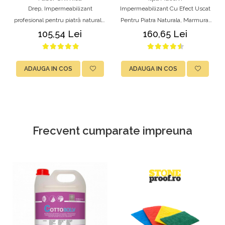
Drep, Impermeabilizant
Impermeabilizant Cu Efect Uscat
profesional pentru piatră naturală,
Pentru Piatra Naturala, Marmura,
marmură, granit și ciment, 1L,
Granit, Travertin, Caramida si
105,54 Lei
160,65 Lei
Faber
Beton – Ilpa DRAI 1L
ADAUGA IN COS
ADAUGA IN COS
Frecvent cumparate impreuna