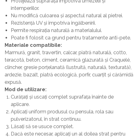
Protejează suprafața împotriva umezelii și
intemperiilor.
Nu modifică culoarea și aspectul natural al pietrei.
Rezistență UV și împotriva îngălbenirii.
Permite respirația naturală a materialului.
Poate fi folosit ca grund pentru tratamente anti-pete.
Materiale compatibile:
Marmură, granit, travertin, calcar, piatră naturală, cotto,
teracotă, beton, ciment, ceramică glazurată și Craquelé,
clincher, gresie porțelanată (lustruită, naturală, texturată),
ardezie, bazalt, piatră ecologică, porfir, cuarțit și cărămidă
expusă.
Mod de utilizare:
Curățați și uscați complet suprafața înainte de
aplicare.
Aplicați uniform produsul cu pensula, rola sau
pulverizatorul, în strat continuu.
Lăsați să se usuce complet.
Dacă este necesar, aplicați un al doilea strat pentru