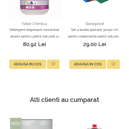
Faber Chimica
Stoneproof
Detergent degresant concentrat
Set 4 lavete aplicare 30x40 cm
alcalin pentru piatră naturală și
pentru tratamente piatră naturală,
ceramică – Faber Cottosolv 1L
Stoneproof
80,92 Lei
29,00 Lei
ADAUGA IN COS
ADAUGA IN COS
Alti clienti au cumparat
NOU