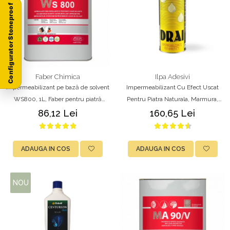
Configurator Stoneproof
Faber Chimica
Ilpa Adesivi
Impermeabilizant pe bază de solvent
Impermeabilizant Cu Efect Uscat
WS800, 1L, Faber pentru piatră
Pentru Piatra Naturala, Marmura,
naturală, marmură, granit, travertin și
Granit, Travertin, Caramida si Beton –
86,12 Lei
160,65 Lei
beton
Ilpa DRAI 1L
ADAUGA IN COS
ADAUGA IN COS
NOU