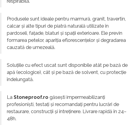
respirabilă.
Produsele sunt ideale pentru marmură, granit, travertin,
calcar și alte tipuri de piatră naturală utilizate în
pardoseli, fațade, blaturi și spații exterioare. Ele previn
formarea petelor, apariția eflorescențelor și degradarea
cauzată de umezeală.
Soluțiile cu efect uscat sunt disponibile atât pe bază de
apă (ecologice), cât și pe bază de solvent, cu protecție
îndelungată.
La
Stoneproof.ro
găsești impermeabilizanți
profesioniști, testați și recomandați pentru lucrări de
restaurare, construcții și întreținere. Livrare rapidă în 24–
48h.