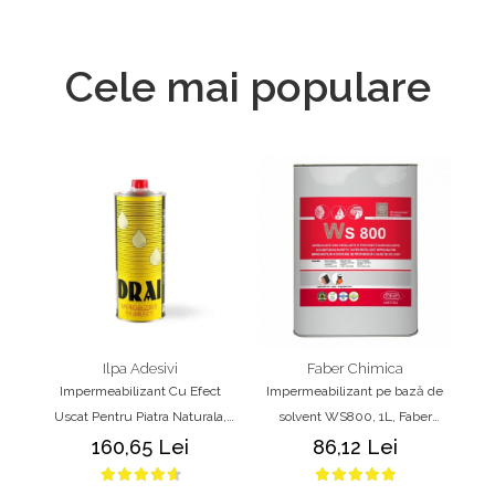
Cele mai populare
Ilpa Adesivi
Faber Chimica
Impermeabilizant Cu Efect
Impermeabilizant pe bază de
Uscat Pentru Piatra Naturala,
solvent WS800, 1L, Faber
Marmura, Granit, Travertin,
pentru piatră naturală,
n
160,65 Lei
86,12 Lei
Caramida si Beton – Ilpa DRAI
marmură, granit, travertin și
1L
beton