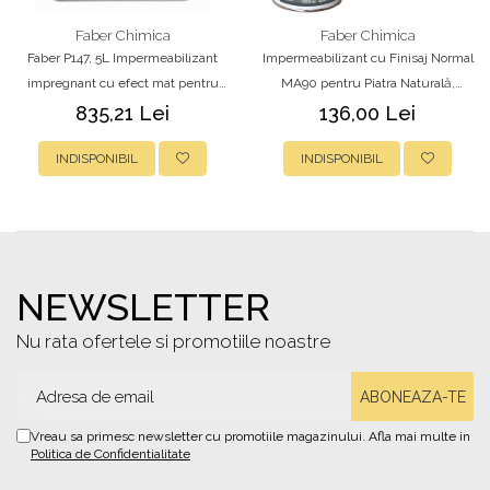
Faber Chimica
Faber Chimica
Faber P147, 5L Impermeabilizant
Impermeabilizant cu Finisaj Normal
impregnant cu efect mat pentru
MA90 pentru Piatra Naturală,
piatră naturală și suprafețe
Marmură, Calcar și Gresie, 1L
835,21 Lei
136,00 Lei
absorbante
INDISPONIBIL
INDISPONIBIL
NEWSLETTER
Nu rata ofertele si promotiile noastre
Vreau sa primesc newsletter cu promotiile magazinului. Afla mai multe in
Politica de Confidentialitate