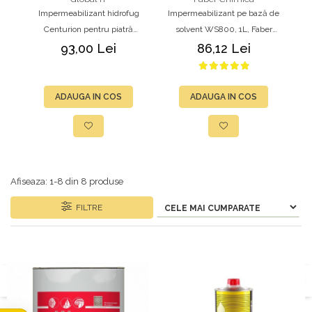
Impermeabilizant hidrofug
Impermeabilizant pe bază de
Centurion pentru piatră
solvent WS800, 1L, Faber
naturală, 1 L, GLOBALIT
pentru piatră naturală,
n
93,00 Lei
86,12 Lei
marmură, granit, travertin și
beton
ADAUGA IN COS
ADAUGA IN COS
Afiseaza:
1-
8
din
8
produse
FILTRE