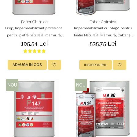
Faber Chimica
Faber Chimica
Drep, Impermeabilizant profesional
Impermeabilizant cu MA90 pentru
pentru piatră naturală, marmură,
Piatra Naturală, Marmură, Calcar și
granit și ciment, 1L, Faber
Gresie, 5L
105,54 Lei
535,75 Lei
ADAUGA IN COS
INDISPONIBIL
NOU
NOU