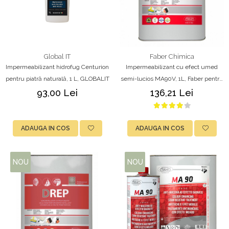
Global IT
Faber Chimica
Impermeabilizant hidrofug Centurion
Impermeabilizant cu efect umed
pentru piatră naturală, 1 L, GLOBALIT
semi-lucios MA90V, 1L, Faber pentru
piatră naturală, marmură, granit și
93,00 Lei
136,21 Lei
travertin
ADAUGA IN COS
ADAUGA IN COS
NOU
NOU