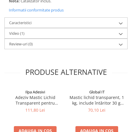
Notă:
Catalizator inclus.
Informatii conformitate produs
Caracteristici
Video
(1)
Review-uri
(0)
PRODUSE ALTERNATIVE
Ilpa Adesivi
Global IT
Adeziv Mastic Lichid
Mastic lichid transparent, 1
Transparent pentru
kg, include întăritor 30 g,
Marmura, Granit, Travertin
GLOBALIT
111,80 Lei
70,10 Lei
si Piatra Naturala – Ilpa Jolly
Glass Liquido 0.90L
ADAUGA IN COS
ADAUGA IN COS