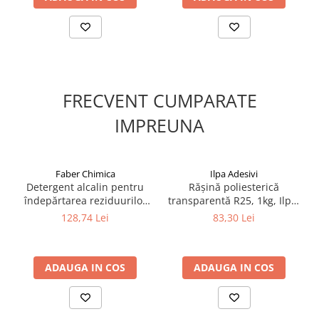
FRECVENT CUMPARATE
IMPREUNA
Faber Chimica
Ilpa Adesivi
Detergent alcalin pentru
Rășină poliesterică
îndepărtarea reziduurilor
transparentă R25, 1kg, Ilpa,
epoxidice și mortarului –
pentru marmură, granit,
128,74 Lei
83,30 Lei
Faber Epoxy Residue
travertin și piatră naturală
Remover 1L
ADAUGA IN COS
ADAUGA IN COS