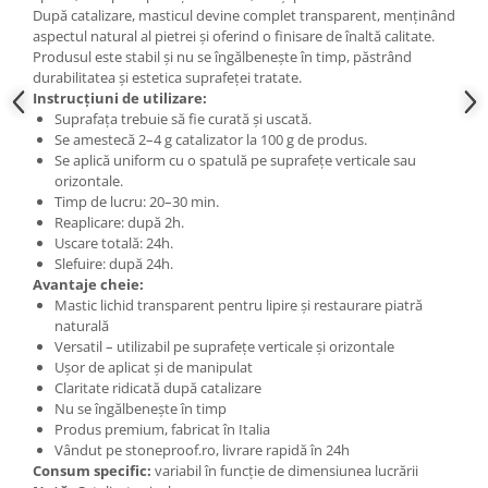
După catalizare, masticul devine complet transparent, menținând
aspectul natural al pietrei și oferind o finisare de înaltă calitate.
Produsul este stabil și nu se îngălbenește în timp, păstrând
durabilitatea și estetica suprafeței tratate.
Instrucțiuni de utilizare:
Suprafața trebuie să fie curată și uscată.
Se amestecă 2–4 g catalizator la 100 g de produs.
Se aplică uniform cu o spatulă pe suprafețe verticale sau
orizontale.
Timp de lucru: 20–30 min.
Reaplicare: după 2h.
Uscare totală: 24h.
Slefuire: după 24h.
Avantaje cheie:
Mastic lichid transparent pentru lipire și restaurare piatră
naturală
Versatil – utilizabil pe suprafețe verticale și orizontale
Ușor de aplicat și de manipulat
Claritate ridicată după catalizare
Nu se îngălbenește în timp
Produs premium, fabricat în Italia
Vândut pe stoneproof.ro, livrare rapidă în 24h
Consum specific:
variabil în funcție de dimensiunea lucrării