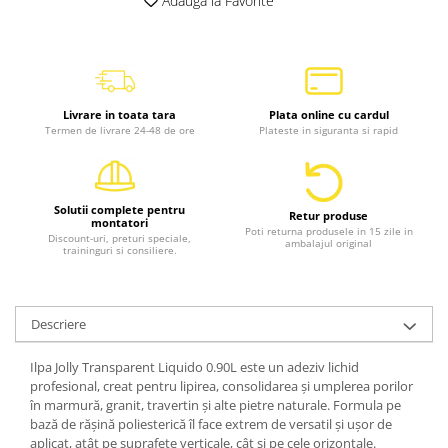
Adauga la Favorite
Livrare in toata tara
Plata online cu cardul
Termen de livrare 24-48 de ore
Plateste in siguranta si rapid
Solutii complete pentru
Retur produse
montatori
Poti returna produsele in 15 zile in
Discount-uri, preturi speciale,
ambalajul original
traininguri si consiliere.
Descriere
Ilpa Jolly Transparent Liquido 0.90L este un adeziv lichid
profesional, creat pentru lipirea, consolidarea și umplerea porilor
în marmură, granit, travertin și alte pietre naturale. Formula pe
bază de rășină poliesterică îl face extrem de versatil și ușor de
aplicat, atât pe suprafețe verticale, cât și pe cele orizontale.