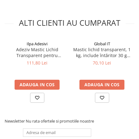
ALTI CLIENTI AU CUMPARAT
Ilpa Adesivi
Global IT
Adeziv Mastic Lichid
Mastic lichid transparent, 1
Transparent pentru
kg, include întăritor 30 g,
Marmura, Granit, Travertin
GLOBALIT
111,80 Lei
70,10 Lei
si Piatra Naturala – Ilpa Jolly
Glass Liquido 0.90L
ADAUGA IN COS
ADAUGA IN COS
Newsletter
Nu rata ofertele si promotiile noastre