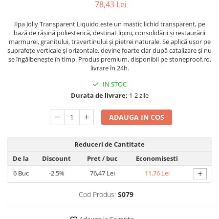
78,43 Lei
Ilpa Jolly Transparent Liquido este un mastic lichid transparent, pe
bază de rășină poliesterică, destinat lipirii, consolidării și restaurării
marmurei, granitului, travertinului și pietrei naturale. Se aplică ușor pe
suprafețe verticale și orizontale, devine foarte clar după catalizare și nu
se îngălbenește în timp. Produs premium, disponibil pe stoneproof.ro,
livrare în 24h.
IN STOC
Durata de livrare:
1-2 zile
ADAUGA IN COS
Reduceri de Cantitate
De la
Discount
Pret
/ buc
Economisesti
+
6
Buc
-2.5%
76,47 Lei
11,76 Lei
Cod Produs:
S079