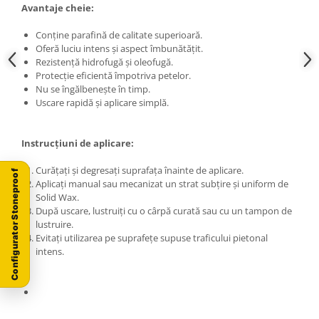
Avantaje cheie:
Conține parafină de calitate superioară.
Oferă luciu intens și aspect îmbunătățit.
Rezistență hidrofugă și oleofugă.
Protecție eficientă împotriva petelor.
Nu se îngălbenește în timp.
Uscare rapidă și aplicare simplă.
Instrucțiuni de aplicare:
Curățați și degresați suprafața înainte de aplicare.
Configurator Stoneproof
Aplicați manual sau mecanizat un strat subțire și uniform de
Solid Wax.
După uscare, lustruiți cu o cârpă curată sau cu un tampon de
lustruire.
Evitați utilizarea pe suprafețe supuse traficului pietonal
intens.