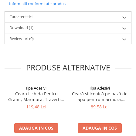
Informatii conformitate produs
Caracteristici
Download (1)
Review-uri
(0)
PRODUSE ALTERNATIVE
Ilpa Adesivi
Ilpa Adesivi
Ceara Lichida Pentru
Ceară siliconică pe bază de
Granit, Marmura, Travertin,
apă pentru marmură,
Ardezie si Piatra Naturala –
granit și piatră naturală –
119,48 Lei
89,58 Lei
Ilpa Extra Wax 0.75L
Ilpa Brillo Aqua 1L
ADAUGA IN COS
ADAUGA IN COS