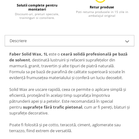
Solutii complete pentru
Retur produse
montatori
Poti returna produsele in 15 zile in
Discount-uri, preturi speciale,
ambalajul original
traininguri si consiliere.
Descriere
Faber Solid Wax, 1L
este o
ceară solidă profesională pe bază
de solvent
, destinată lustruirii și refacerii suprafețelor din
marmură, granit, travertin și alte tipuri de piatră naturală.
Formula sa pe bază de parafină de calitate superioară scoate în
evidență frumusețea materialului și conferă un luciu deosebit.
Solid Wax are uscare rapidă, ceea ce permite o aplicare simplă și
eficientă, protejând în același timp suprafața împotriva
pătrunderii apei și a petelor. Este recomandată în special
pentru
suprafețe fără trafic pietonal
, cum ar fi pereți, blaturi și
suprafețe decorative.
Poate fi folosită și pe cotto, teracotă, ciment, aglomerate sau
terrazzo, fiind extrem de versatilă.