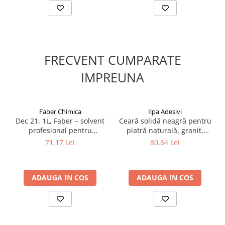
FRECVENT CUMPARATE
IMPREUNA
Faber Chimica
Ilpa Adesivi
Dec 21, 1L, Faber – solvent
Ceară solidă neagră pentru
profesional pentru
piatră naturală, granit,
îndepărtarea cerii și a
marmură, travertin, Ilpa
71,17 Lei
80,64 Lei
murdăriei persistente
Extra Wax Nera, 1L
ADAUGA IN COS
ADAUGA IN COS