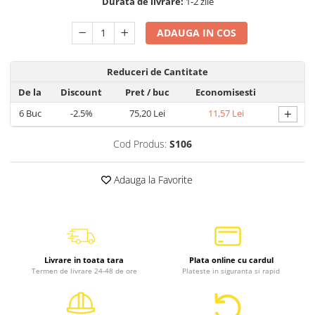
Durata de livrare:
1-2 zile
ADAUGA IN COS
Reduceri de Cantitate
De la
Discount
Pret
/ buc
Economisesti
+
6
Buc
-2.5%
75,20 Lei
11,57 Lei
Cod Produs:
S106
Adauga la Favorite
Livrare in toata tara
Plata online cu cardul
Termen de livrare 24-48 de ore
Plateste in siguranta si rapid