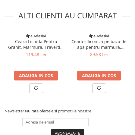
ALTI CLIENTI AU CUMPARAT
Ilpa Adesivi
Ilpa Adesivi
Ceara Lichida Pentru
Ceară siliconică pe bază de
Granit, Marmura, Travertin,
apă pentru marmură,
Ardezie si Piatra Naturala –
granit și piatră naturală –
119,48 Lei
89,58 Lei
Ilpa Extra Wax 0.75L
Ilpa Brillo Aqua 1L
ADAUGA IN COS
ADAUGA IN COS
Newsletter
Nu rata ofertele si promotiile noastre