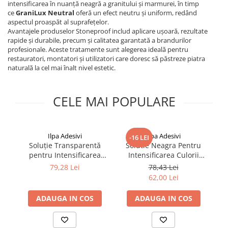
intensificarea în nuanță neagră a granitului și marmurei, în timp
ce
GraniLux Neutral
oferă un efect neutru și uniform, redând
aspectul proaspăt al suprafețelor.
Avantajele produselor Stoneproof includ aplicare ușoară, rezultate
rapide și durabile, precum și calitatea garantată a brandurilor
profesionale. Aceste tratamente sunt alegerea ideală pentru
restauratori, montatori și utilizatori care doresc să păstreze piatra
naturală la cel mai înalt nivel estetic.
CELE MAI POPULARE
Ilpa Adesivi
Ilpa Adesivi
-16 LEI
Soluție Transparentă
Solutie Neagra Pentru
pentru Intensificarea
Intensificarea Culorii
Culorii Granitului și
Granitului si Marmurei –
re
79,28 Lei
78,43 Lei
Marmurei – Ilpa Granilux
Ilpa GraniLux Nera 1L
su
62,00 Lei
Neutral 1L
Pr
ADAUGA IN COS
ADAUGA IN COS