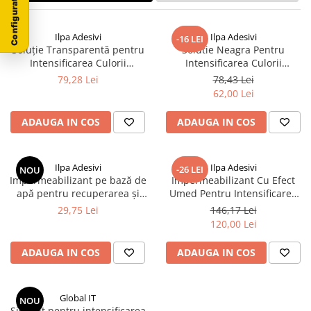
Ilpa Adesivi
Ilpa Adesivi
-16 LEI
Soluție Transparentă pentru
Solutie Neagra Pentru
Intensificarea Culorii
Intensificarea Culorii
Granitului și Marmurei – Ilpa
Granitului si Marmurei – Ilpa
79,28 Lei
78,43 Lei
Granilux Neutral 1L
GraniLux Nera 1L
62,00 Lei
ADAUGA IN COS
ADAUGA IN COS
Ilpa Adesivi
Ilpa Adesivi
-26 LEI
NOU
Impermeabilizant pe bază de
Impermeabilizant Cu Efect
apă pentru recuperarea și
Umed Pentru Intensificarea
protecția suprafețelor din
Culorii Pietrei Naturale si
29,75 Lei
146,17 Lei
piatră - Prime Shield 800, 1L,
Marmurei – Ilpa Vivo 0.75L
120,00 Lei
Ilpa –
ADAUGA IN COS
ADAUGA IN COS
Global IT
NOU
Sigilant pentru intensificarea