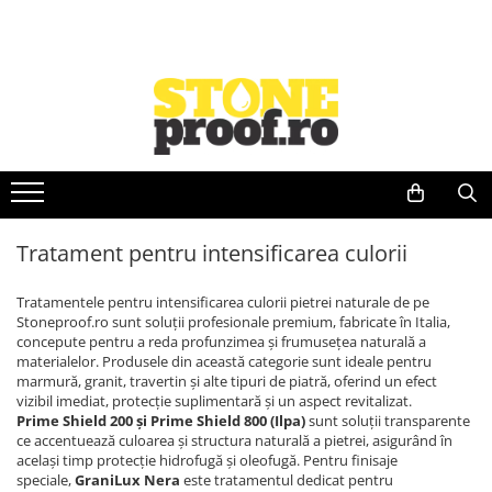
Impermeabilizanti piatra naturala
Mastic pentru lipire si restaurare
Ceara pentru piatra naturala
Detergenti piatra naturala
Produse pentru lustruire și restaurare piatră
Tratamente și soluții tehnice
Impermeabilizant efect uscat
Mastic lichid pentru lipire si
Ceara lichida
Detergenti Ph acid
Creme de lustruire și restaurare
Degresanți si solvenți pentru
restaurare
piatra
Impermeabilizanti cu efect umed
Ceara solida pentru piatra
Detergenti Ph alcalin
Kituri de întreținere și restaurare
Mastic solid pentru lipire si
naturală
Solutii anti-alunecare pentru
Impermeabilizanti ECO pe baza de
Detergenti Ph neutru - curățare
Paste abrazive și soluții speciale
restaurare
pardoseala
apa
zilnică
Pulberi de lustruire
Soluții pentru pete organice si
Tratament pentru intensificarea culorii
colorate
Soluții pentru îndepărtarea ruginii
Tratamentele pentru intensificarea culorii pietrei naturale de pe
si oxidărilor
Stoneproof.ro sunt soluții profesionale premium, fabricate în Italia,
concepute pentru a reda profunzimea și frumusețea naturală a
materialelor. Produsele din această categorie sunt ideale pentru
marmură, granit, travertin și alte tipuri de piatră, oferind un efect
vizibil imediat, protecție suplimentară și un aspect revitalizat.
Prime Shield 200 și Prime Shield 800 (Ilpa)
sunt soluții transparente
ce accentuează culoarea și structura naturală a pietrei, asigurând în
același timp protecție hidrofugă și oleofugă. Pentru finisaje
speciale,
GraniLux Nera
este tratamentul dedicat pentru