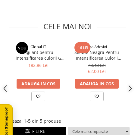
CELE MAI NOI
Global IT
Ilpa Adesivi
-16 LEI
NOU
Sigilant pentru
Solutie Neagra Pentru
intensificarea culorii G
Intensificarea Culorii
OLD, efect antichizat, 1 L,
Granitului si Marmurei –
182,86 Lei
78,43 Lei
GLOBALIT
Ilpa GraniLux Nera 1L
62,00 Lei
ADAUGA IN COS
ADAUGA IN COS
Configurator Stoneproof
Afiseaza:
1-
5
din
5
produse
FILTRE