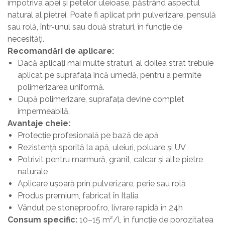
împotriva apei și petelor uleioase, păstrând aspectul
natural al pietrei. Poate fi aplicat prin pulverizare, pensulă
sau rolă, într-unul sau două straturi, în funcție de
necesități.
Recomandări de aplicare:
Dacă aplicați mai multe straturi, al doilea strat trebuie
aplicat pe suprafața încă umedă, pentru a permite
polimerizarea uniformă.
După polimerizare, suprafața devine complet
impermeabilă.
Avantaje cheie:
Protecție profesională pe bază de apă
Rezistență sporită la apă, uleiuri, poluare și UV
Potrivit pentru marmură, granit, calcar și alte pietre
naturale
Aplicare ușoară prin pulverizare, perie sau rolă
Produs premium, fabricat în Italia
Vândut pe stoneproof.ro, livrare rapidă în 24h
Consum specific:
10–15 m²/l, în funcție de porozitatea