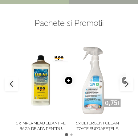
Pachete si Promotii
1 x IMPERMEABILIZANT PE
1 x DETERGENT CLEAN
1 x 
BAZA DE APA PENTRU
TOATE SUPRAFEȚELE
PIATRA NATURALA,
NEUTRU 360, 750 ML,
T