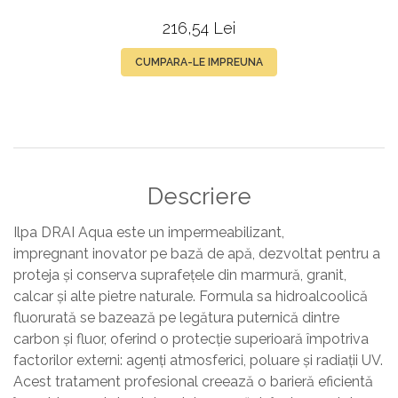
MARMURA, GRANIT SI
FABER
NAT
CALCAR – ILPA DRAI AQUA
216,54 Lei
1L
CUMPARA-LE IMPREUNA
Descriere
Ilpa DRAI Aqua este un impermeabilizant,
impregnant inovator pe bază de apă, dezvoltat pentru a
proteja și conserva suprafețele din marmură, granit,
calcar și alte pietre naturale. Formula sa hidroalcoolică
fluorurată se bazează pe legătura puternică dintre
carbon și fluor, oferind o protecție superioară împotriva
factorilor externi: agenți atmosferici, poluare și radiații UV.
Acest tratament profesional creează o barieră eficientă