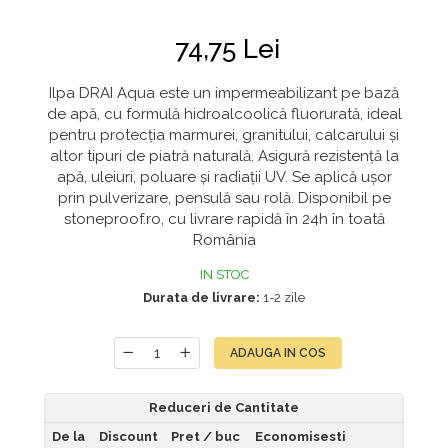
74,75 Lei
Ilpa DRAI Aqua este un impermeabilizant pe bază
de apă, cu formulă hidroalcoolică fluorurată, ideal
pentru protecția marmurei, granitului, calcarului și
altor tipuri de piatră naturală. Asigură rezistență la
apă, uleiuri, poluare și radiații UV. Se aplică ușor
prin pulverizare, pensulă sau rolă. Disponibil pe
stoneproof.ro, cu livrare rapidă în 24h în toată
România
IN STOC
Durata de livrare:
1-2 zile
ADAUGA IN COS
Reduceri de Cantitate
De la
Discount
Pret
/ buc
Economisesti