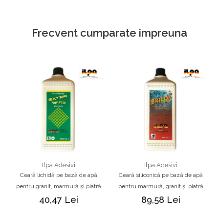
Frecvent cumparate impreuna
Ilpa Adesivi
Ilpa Adesivi
Ceară lichidă pe bază de apă
Ceară siliconică pe bază de apă
pentru granit, marmură și piatră
pentru marmură, granit și piatră
naturală – Ilpa Extra Wax Aqua
naturală – Ilpa Brillo Aqua 1L
40,47 Lei
89,58 Lei
0.90 L