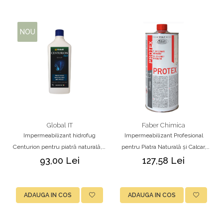
NOU
Global IT
Faber Chimica
Impermeabilizant hidrofug
Impermeabilizant Profesional
Centurion pentru piatră naturală, 1
pentru Piatra Naturală și Calcar,
L, GLOBALIT
PRO TEX, 1L
93,00 Lei
127,58 Lei
ADAUGA IN COS
ADAUGA IN COS