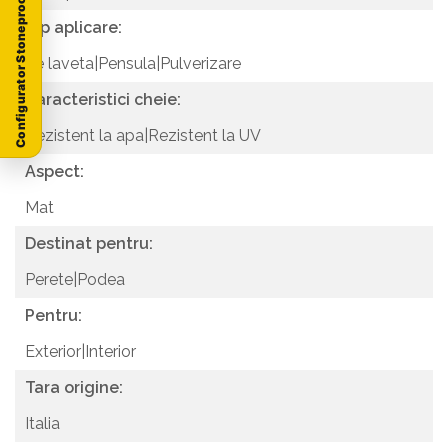
Configurator Stoneproof
Tip aplicare:
Pe laveta|Pensula|Pulverizare
Caracteristici cheie:
Rezistent la apa|Rezistent la UV
Aspect:
Mat
Destinat pentru:
Perete|Podea
Pentru:
Exterior|Interior
Tara origine:
Italia