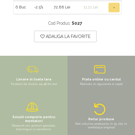
6
Buc
-2.5%
72,88 Lei
11,21 Lei
+
Cod Produs:
S027
ADAUGA LA FAVORITE
Livrare in toata tara
Plata online cu cardul
Termen de livrare 24-48 de ore
Plateste in siguranta si rapid
Solutii complete pentru
Retur produse
montatori
Poti returna produsele in 15 zile in
Discount-uri, preturi speciale,
ambalajul original
traininguri si consiliere.