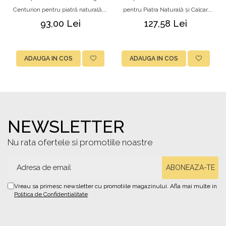
Centurion pentru piatră naturală, 1
pentru Piatra Naturală și Calcar,
L, GLOBALIT
PRO TEX, 1L
93,00 Lei
127,58 Lei
ADAUGA IN COS
ADAUGA IN COS
NEWSLETTER
Nu rata ofertele si promotiile noastre
Vreau sa primesc newsletter cu promotiile magazinului. Afla mai multe in
Politica de Confidentialitate