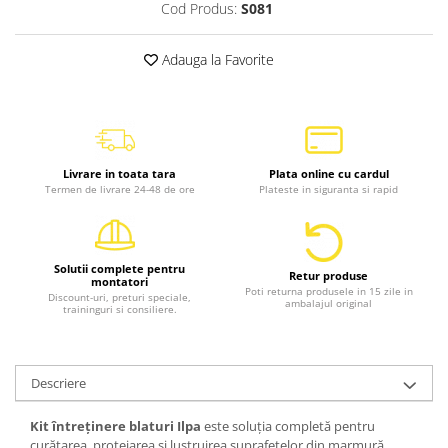
Cod Produs:
S081
Adauga la Favorite
Livrare in toata tara
Plata online cu cardul
Termen de livrare 24-48 de ore
Plateste in siguranta si rapid
Solutii complete pentru
Retur produse
montatori
Poti returna produsele in 15 zile in
Discount-uri, preturi speciale,
ambalajul original
traininguri si consiliere.
Descriere
Kit întreținere blaturi Ilpa
este soluția completă pentru
curățarea, protejarea și lustruirea suprafețelor din marmură,