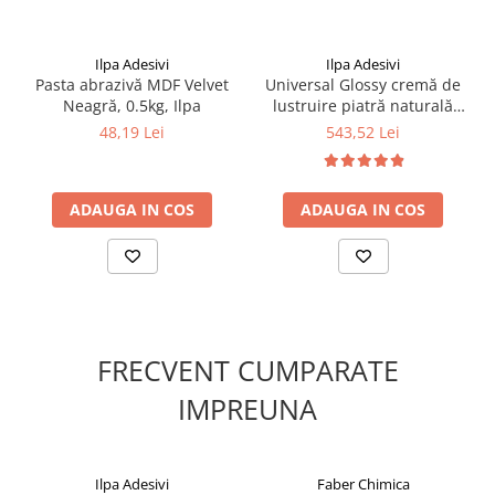
Ilpa Adesivi
Ilpa Adesivi
Pasta abrazivă MDF Velvet
Universal Glossy cremă de
Neagră, 0.5kg, Ilpa
lustruire piatră naturală
Faber, 5kg, pe bază de apă
48,19 Lei
543,52 Lei
ADAUGA IN COS
ADAUGA IN COS
FRECVENT CUMPARATE
IMPREUNA
Ilpa Adesivi
Faber Chimica