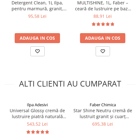
Detergent Clean, 1L Ilpa,
MULTISHINE, 1L, Faber –
pentru marmură, granit,
ceară de lustruire pe bază
travertin, beton și piatră
de silicon pentru marmură,
95,58 Lei
88,91 Lei
naturală
granit, travertin și piatră
naturală
ADAUGA IN COS
ADAUGA IN COS
ALTI CLIENTI AU CUMPARAT
Ilpa Adesivi
Faber Chimica
Universal Glossy cremă de
Star Shine Neutru cremă de
lustruire piatră naturală
lustruit granit și cuarț
Faber, 5kg, pe bază de apă
Faber, 5kg, pe bază de apă
543,52 Lei
695,38 Lei