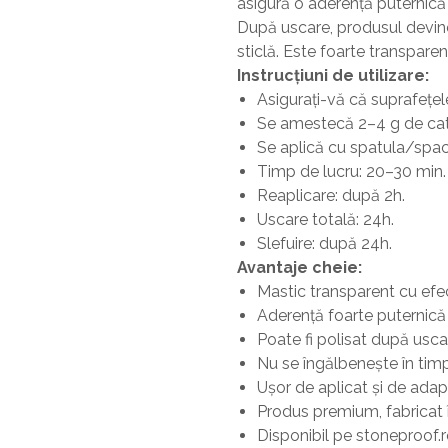
asigură o aderență puternică 
După uscare, produsul devine 
sticlă. Este foarte transpare
Instrucțiuni de utilizare:
Asigurați-vă că suprafețel
Se amestecă 2–4 g de cata
Se aplică cu spatula/spaclu
Timp de lucru: 20–30 min.
Reaplicare: după 2h.
Uscare totală: 24h.
Slefuire: după 24h.
Avantaje cheie:
Mastic transparent cu efec
Aderență foarte puternică ș
Poate fi polisat după usca
Nu se îngălbenește în tim
Ușor de aplicat și de adapt
Produs premium, fabricat î
Disponibil pe stoneproof.ro