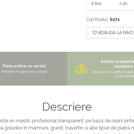
6
Buc
-2.5%
Cod Produs:
S071
ADAUGA LA FAVO
Solutii complet
Plata online cu cardul
montator
Plateste in siguranta si rapid
Discount-uri, preturi speci
si consiliere
Descriere
este un mastic profesional transparent, pe bază de rășini sin
a golurilor în marmură, granit, travertin și alte tipuri de piatră