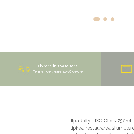
Livrare in toata tara
Termen de livrare 24-48 de ore
Ilpa Jolly TIXO Glass 750ml 
lipirea, restaurarea și umplere