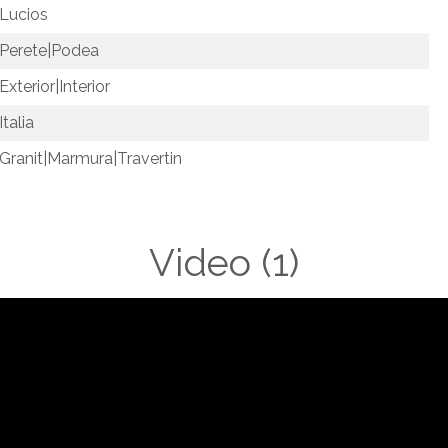
Lucios
Perete|Podea
Exterior|Interior
Italia
Granit|Marmura|Travertin
Video
(1)