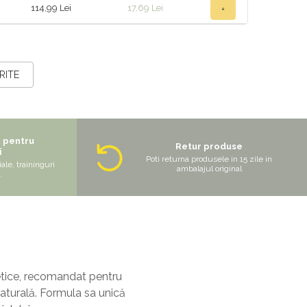
114,99 Lei
17,69 Lei
+
RITE
e pentru
Retur produse
i
Poti returna produsele in 15 zile in
ale, traininguri
ambalajul original
.
tetice, recomandat pentru
 naturală. Formula sa unică