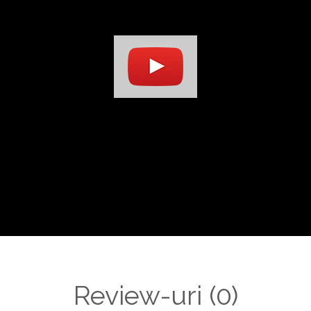
Review-uri
(0)