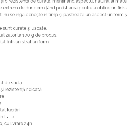
și o rezistență de durată, menținând aspectul natural al materi
extrem de dur, permițând polisharea pentru a obține un finisaj
nt, nu se îngălbenește în timp și păstrează un aspect uniform și
e sunt curate și uscate.
lizator la 100 g de produs.
l, într-un strat uniform.
t de sticlă
i rezistență ridicată
re
p
at lucrării
n Italia
, cu livrare 24h