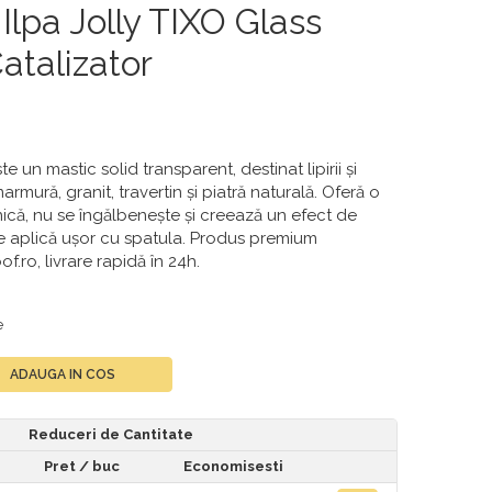
Ilpa Jolly TIXO Glass
atalizator
te un mastic solid transparent, destinat lipirii și
armură, granit, travertin și piatră naturală. Oferă o
ică, nu se îngălbenește și creează un efect de
Se aplică ușor cu spatula. Produs premium
f.ro, livrare rapidă în 24h.
e
ADAUGA IN COS
Reduceri de Cantitate
Pret
/ buc
Economisesti