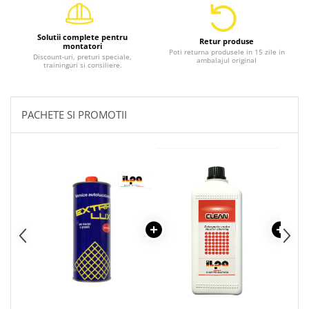
Solutii complete pentru
Retur produse
montatori
Poti returna produsele in 15 zile in
Discount-uri, preturi speciale,
ambalajul original
traininguri si consiliere.
PACHETE SI PROMOTII