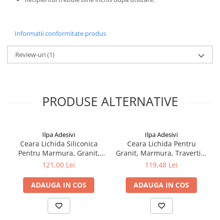
Informatii conformitate produs
Review-uri
(1)
PRODUSE ALTERNATIVE
Ilpa Adesivi
Ilpa Adesivi
Ceara Lichida Siliconica
Ceara Lichida Pentru
Pentru Marmura, Granit,
Granit, Marmura, Travertin,
Travertin si Piatra Naturala
Ardezie si Piatra Naturala –
121,00 Lei
119,48 Lei
– Ilpa Brillo 0.75L
Ilpa Extra Wax 0.75L
ADAUGA IN COS
ADAUGA IN COS