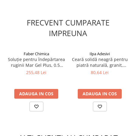
FRECVENT CUMPARATE
IMPREUNA
Faber Chimica
Ilpa Adesivi
Soluție pentru îndepărtarea
Ceară solidă neagră pentru
ruginii Mar Gel Plus, 0.5L
piatră naturală, granit,
Faber, pentru marmură,
marmură, travertin, Ilpa
255,48 Lei
80,64 Lei
travertin și piatră naturală
Extra Wax Nera, 1L
ADAUGA IN COS
ADAUGA IN COS