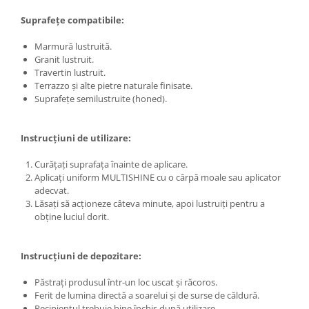
Suprafețe compatibile:
Marmură lustruită.
Granit lustruit.
Travertin lustruit.
Terrazzo și alte pietre naturale finisate.
Suprafețe semilustruite (honed).
Instrucțiuni de utilizare:
Curățați suprafața înainte de aplicare.
Aplicați uniform MULTISHINE cu o cârpă moale sau aplicator
adecvat.
Lăsați să acționeze câteva minute, apoi lustruiți pentru a
obține luciul dorit.
Instrucțiuni de depozitare:
Păstrați produsul într-un loc uscat și răcoros.
Ferit de lumina directă a soarelui și de surse de căldură.
Recipientul trebuie bine închis după utilizare.