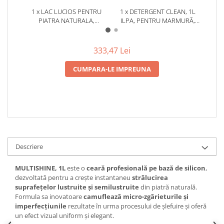
1 x LAC LUCIOS PENTRU
1 x DETERGENT CLEAN, 1L
1 x M
PIATRA NATURALA,
ILPA, PENTRU MARMURĂ,
CEA
MARMURA, GRANIT,
GRANIT, TRAVERTIN, BETON ȘI
BAZ
TRAVERTIN SI BETON – ILPA
PIATRĂ NATURALĂ
M
EXTRA LUX 0.75L
T
333,47 Lei
CUMPARA-LE IMPREUNA
Descriere
MULTISHINE, 1L
este o
ceară profesională pe bază de silicon
,
dezvoltată pentru a crește instantaneu
strălucirea
suprafețelor lustruite și semilustruite
din piatră naturală.
Formula sa inovatoare
camuflează micro-zgârieturile și
imperfecțiunile
rezultate în urma procesului de șlefuire și oferă
un efect vizual uniform și elegant.