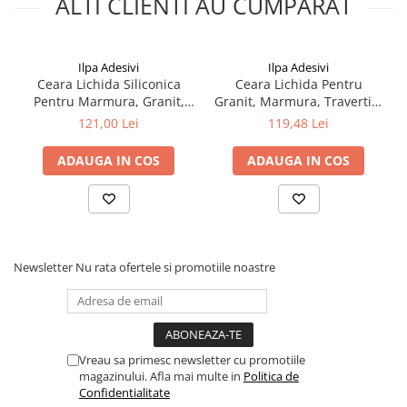
ALTI CLIENTI AU CUMPARAT
Ilpa Adesivi
Ilpa Adesivi
Ceara Lichida Siliconica
Ceara Lichida Pentru
Pentru Marmura, Granit,
Granit, Marmura, Travertin,
Travertin si Piatra Naturala
Ardezie si Piatra Naturala –
121,00 Lei
119,48 Lei
– Ilpa Brillo 0.75L
Ilpa Extra Wax 0.75L
ADAUGA IN COS
ADAUGA IN COS
Newsletter
Nu rata ofertele si promotiile noastre
Vreau sa primesc newsletter cu promotiile
magazinului. Afla mai multe in
Politica de
Confidentialitate