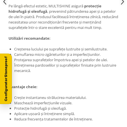
Pe lângă efectul estetic, MULTISHINE asigură
protecție
hidrofugă și oleofugă
, prevenind pătrunderea apei și a petelor
de ulei în piatră. Produsul facilitează întreținerea zilnică, reducând
necesitatea unor recondiționări frecvente și menținând
suprafețele într-o stare excelentă pentru mai mult timp.
Utilizări recomandate:
Creșterea luciului pe suprafețe lustruite și semilustruite.
Camuflarea micro-zgârieturilor și a imperfecțiunilor.
Configurator Stoneproof
Protejarea suprafețelor împotriva apei și petelor de ulei.
Întreținerea pardoselilor și suprafețelor finisate prin lustruire
mecanică.
Avantaje cheie:
Crește instantaneu strălucirea materialului.
Maschează imperfecțiunile vizuale.
Protecție hidrofugă și oleofugă.
Aplicare ușoară și întreținere simplă.
Reduce frecvența tratamentelor de întreținere.