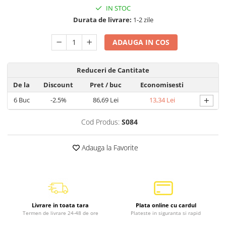
IN STOC
Durata de livrare:
1-2 zile
ADAUGA IN COS
Reduceri de Cantitate
De la
Discount
Pret
/ buc
Economisesti
+
6
Buc
-2.5%
86,69 Lei
13,34 Lei
Cod Produs:
S084
Adauga la Favorite
Livrare in toata tara
Plata online cu cardul
Termen de livrare 24-48 de ore
Plateste in siguranta si rapid