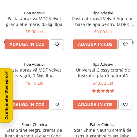
Ilpa Adesivi
Ilpa Adesivi
Pasta abrazivă MDF Velvet
Pasta abrazivă Velvet Aqua pe
granulație mare, 0.5kg, Ilpa
bază de apă pentru MDF și
vopsea auto, 0.5kg, Ilpa
55,00 Lei
60,00 Lei
ADAUGA IN COS
ADAUGA IN COS
Ilpa Adesivi
Ilpa Adesivi
Pasta abrazivă MDF Velvet
Universal Glossy cremă de
Configurator Stoneproof
Neagră, 0.5kg, Ilpa
lustruire piatră naturală
Faber, 5kg, pe bază de apă
48,19 Lei
543,52 Lei
ADAUGA IN COS
ADAUGA IN COS
Faber Chimica
Faber Chimica
Star Shine Negru cremă de
Star Shine Neutru cremă de
lustruit granit și cuarț Faber,
lustruit granit și cuarț Faber,