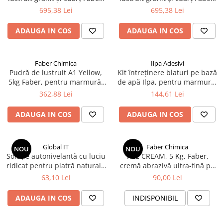
5kg, pe bază de apă
5kg, pe bază de apă
695,38 Lei
695,38 Lei
ADAUGA IN COS
ADAUGA IN COS
Faber Chimica
Ilpa Adesivi
Pudră de lustruit A1 Yellow,
Kit întreținere blaturi pe bază
5kg Faber, pentru marmură,
de apă Ilpa, pentru marmură,
calcar, travertin și aglomerate
granit și gresie
362,88 Lei
144,61 Lei
ADAUGA IN COS
ADAUGA IN COS
Global IT
Faber Chimica
NOU
NOU
Soluție autonivelantă cu luciu
TILE CREAM, 5 Kg, Faber,
ridicat pentru piatră naturală
cremă abrazivă ultra-fină pe
(High Lux), 750 ml, GLOBALIT
bază de apă pentru marmură,
63,10 Lei
90,00 Lei
gresie porțelanată și
ceramică, FABER
ADAUGA IN COS
INDISPONIBIL