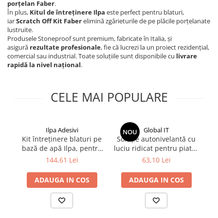
porțelan Faber
.
În plus,
Kitul de întreținere Ilpa
este perfect pentru blaturi,
iar
Scratch Off Kit Faber
elimină zgârieturile de pe plăcile porțelanate
lustruite.
Produsele Stoneproof sunt premium, fabricate în Italia, și
asigură
rezultate profesionale
, fie că lucrezi la un proiect rezidențial,
comercial sau industrial. Toate soluțiile sunt disponibile cu
livrare
rapidă la nivel național
.
CELE MAI POPULARE
Ilpa Adesivi
Global IT
NOU
Kit întreținere blaturi pe
Soluție autonivelantă cu
bază de apă Ilpa, pentru
luciu ridicat pentru piatră
Ve
marmură, granit și gresie
naturală (High Lux), 750
144,61 Lei
63,10 Lei
ml, GLOBALIT
ADAUGA IN COS
ADAUGA IN COS