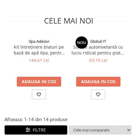
CELE MAI NOI
Ilpa Adesivi
Global IT
NOU
Kit întreținere blaturi pe
Soluție autonivelantă cu
bază de apă Ilpa, pentru
luciu ridicat pentru piatră
Ye
marmură, granit și gresie
naturală (High Lux), 750
144,61 Lei
63,10 Lei
ml, GLOBALIT
t
ADAUGA IN COS
ADAUGA IN COS
Afiseaza:
1-
14
din
14
produse
FILTRE