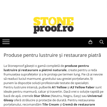
Impermeabilizanti piatra naturala
Mastic pentru lipire si restaurare
Ceara pentru piatra naturala
Detergenti piatra naturala
Produse pentru lustruire și restaurare piatră
Tratamente și soluții tehnice
Impermeabilizant efect uscat
Mastic lichid pentru lipire si
Ceara lichida
Detergenti Ph acid
Creme de lustruire și restaurare
Degresanți si solvenți pentru
restaurare
piatra
Impermeabilizanti cu efect umed
Ceara solida pentru piatra
Detergenti Ph alcalin
Kituri de întreținere și restaurare
Mastic solid pentru lipire si
naturală
Solutii anti-alunecare pentru
Impermeabilizanti ECO pe baza de
Detergenti Ph neutru - curățare
Paste abrazive și soluții speciale
restaurare
pardoseala
apa
zilnică
Pulberi de lustruire
Soluții pentru pete organice si
Produse pentru lustruire și restaurare piatră
colorate
Soluții pentru îndepărtarea ruginii
La Stoneproof găsești o gamă completă de
produse pentru
si oxidărilor
lustruire și restaurare a pietrei naturale
, create pentru a reda
frumusețea suprafețelor și a le proteja pe termen lung. Fie că ai nevoie
să readuci luciul marmurei, granitului sau gresiei porțelanate, îți
punem la dispoziție soluții profesionale testate de specialiști.
Pentru lustruire intensă, pulberile
A1 Yellow
și
A3 Yellow Faber
sunt
ideale pentru marmură, calcar și travertin. Dacă vrei o soluție rapidă pe
bază de apă, cremele
Star Shine
(Neutru, Negru, Easy) sau
Universal
Glossy
oferă strălucire și protecție de durată. Pentru restaurarea
porțelanului, recomandăm
Tile Cream
și
Cremă de restaurare