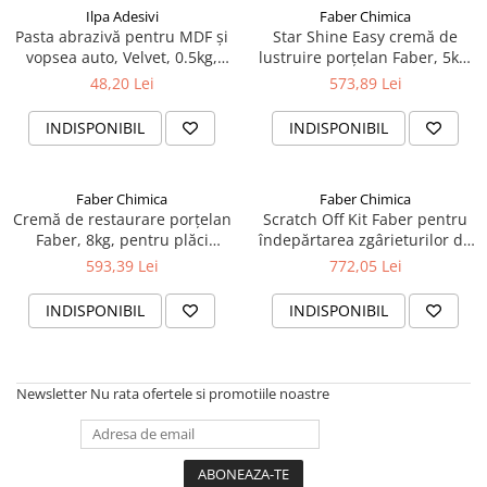
Ilpa Adesivi
Faber Chimica
Pasta abrazivă pentru MDF și
Star Shine Easy cremă de
vopsea auto, Velvet, 0.5kg,
lustruire porțelan Faber, 5kg,
Ilpa
pe bază de apă
48,20 Lei
573,89 Lei
INDISPONIBIL
INDISPONIBIL
Faber Chimica
Faber Chimica
Cremă de restaurare porțelan
Scratch Off Kit Faber pentru
Faber, 8kg, pentru plăci
îndepărtarea zgârieturilor de
porțelanate lustruite și
pe plăci ceramice porțelanate
593,39 Lei
772,05 Lei
glazurate
lustruite
INDISPONIBIL
INDISPONIBIL
Newsletter
Nu rata ofertele si promotiile noastre