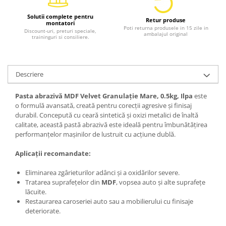
Solutii complete pentru
Retur produse
montatori
Poti returna produsele in 15 zile in
Discount-uri, preturi speciale,
ambalajul original
traininguri si consiliere.
Descriere
Pasta abrazivă MDF Velvet Granulație Mare, 0.5kg, Ilpa
este
o formulă avansată, creată pentru corecții agresive și finisaj
durabil. Concepută cu ceară sintetică și oxizi metalici de înaltă
calitate, această pastă abrazivă este ideală pentru îmbunătățirea
performanțelor mașinilor de lustruit cu acțiune dublă.
Aplicații recomandate:
Eliminarea zgârieturilor adânci și a oxidărilor severe.
Tratarea suprafețelor din
MDF
, vopsea auto și alte suprafețe
lăcuite.
Restaurarea caroseriei auto sau a mobilierului cu finisaje
deteriorate.