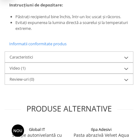
Instrucțiuni de depozitare:
Păstrați recipientul bine închis, într-un loc uscat și răcoros.
Evitați expunerea la lumina directă a soarelui și la temperaturi
extreme.
Informatii conformitate produs
Caracteristici
Video
(1)
Review-uri
(0)
PRODUSE ALTERNATIVE
Global IT
Ilpa Adesivi
NOU
Soluție autonivelantă cu
Pasta abrazivă Velvet Aqua