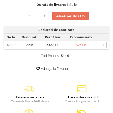
Durata de livrare:
1-2 zile
ADAUGA IN COS
Reduceri de Cantitate
De la
Discount
Pret
/ buc
Economisesti
+
6
Buc
-2.5%
53,63 Lei
8,25 Lei
Cod Produs:
S114
Adauga la Favorite
Livrare in toata tara
Plata online cu cardul
Termen de livrare 24-48 de ore
Plateste in siguranta si rapid