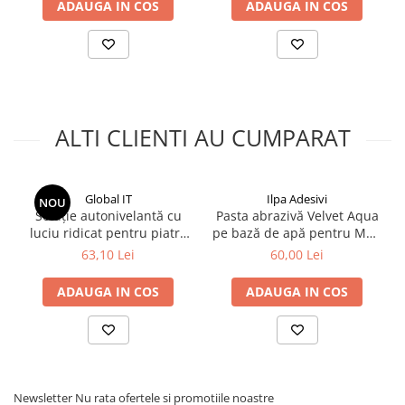
ADAUGA IN COS
ADAUGA IN COS
ALTI CLIENTI AU CUMPARAT
Global IT
Ilpa Adesivi
NOU
Soluție autonivelantă cu
Pasta abrazivă Velvet Aqua
luciu ridicat pentru piatră
pe bază de apă pentru MDF
naturală (High Lux), 750 ml,
și vopsea auto, 0.5kg, Ilpa
63,10 Lei
60,00 Lei
GLOBALIT
ADAUGA IN COS
ADAUGA IN COS
Newsletter
Nu rata ofertele si promotiile noastre