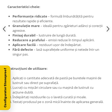
Caracteristici cheie:
Performanțe ridicate
– formulă îmbunătățită pentru
rezultate rapide și eficiente.
Granulație mare
– ideală pentru zgârieturi adânci și corecții
agresive.
Finisaj durabil
– lustruire de lungă durată.
Reducere a prafului
– emisii reduse în timpul aplicării.
Aplicare facilă
– reziduuri ușor de îndepărtat.
Fără defecte
– lasă suprafețele uniforme și netede într-un
singur pas.
Instrucțiuni de utilizare:
Configurator Stoneproof
Aplicați o cantitate adecvată de pastă pe buretele mașinii de
lustruit sau direct pe suprafață.
Lucrați cu mișcări circulare sau cu mașină de lustruit cu
acțiune dublă.
Îndepărtați reziduurile cu o lavetă curată și moale.
Testați produsul pe o zonă mică înainte de aplicarea generală.