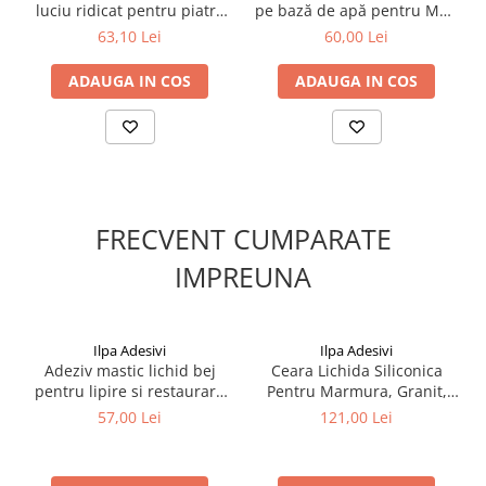
luciu ridicat pentru piatră
pe bază de apă pentru MDF
naturală (High Lux), 750 ml,
și vopsea auto, 0.5kg, Ilpa
63,10 Lei
60,00 Lei
GLOBALIT
ADAUGA IN COS
ADAUGA IN COS
FRECVENT CUMPARATE
IMPREUNA
Ilpa Adesivi
Ilpa Adesivi
Adeziv mastic lichid bej
Ceara Lichida Siliconica
pentru lipire si restaurare
Pentru Marmura, Granit,
marmura, granit, travertin,
Travertin si Piatra Naturala
57,00 Lei
121,00 Lei
piatra naturala, Ilpa, Jolly
– Ilpa Brillo 0.75L
Paglierino Liquido, 0.75l