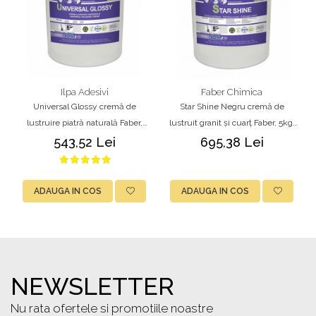
Ilpa Adesivi
Faber Chimica
Universal Glossy cremă de
Star Shine Negru cremă de
lustruire piatră naturală Faber,
lustruit granit și cuarț Faber, 5kg,
5kg, pe bază de apă
pe bază de apă
543,52 Lei
695,38 Lei
ADAUGA IN COS
ADAUGA IN COS
NEWSLETTER
Nu rata ofertele si promotiile noastre