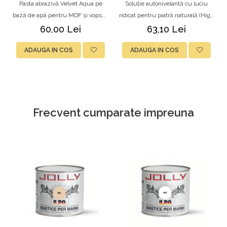
Pasta abrazivă Velvet Aqua pe
Soluție autonivelantă cu luciu
bază de apă pentru MDF și vopsea
ridicat pentru piatră naturală (High
auto, 0.5kg, Ilpa
Lux), 750 ml, GLOBALIT
60,00 Lei
63,10 Lei
ADAUGA IN COS
ADAUGA IN COS
Frecvent cumparate impreuna