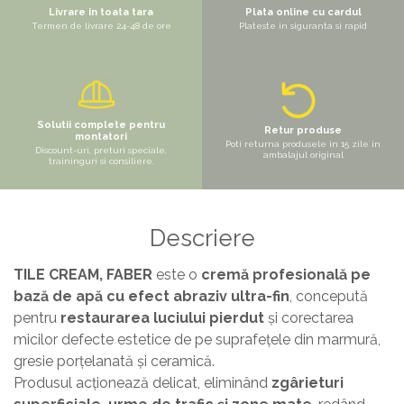
Livrare in toata tara
Plata online cu cardul
Termen de livrare 24-48 de ore
Plateste in siguranta si rapid
Solutii complete pentru
Retur produse
montatori
Poti returna produsele in 15 zile in
Discount-uri, preturi speciale,
ambalajul original
traininguri si consiliere.
Descriere
TILE CREAM, FABER
este o
cremă profesională pe
bază de apă cu efect abraziv ultra-fin
, concepută
pentru
restaurarea luciului pierdut
și corectarea
micilor defecte estetice de pe suprafețele din marmură,
gresie porțelanată și ceramică.
Produsul acționează delicat, eliminând
zgârieturi