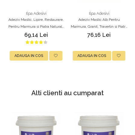
Ilpa Adesivi
Ilpa Adesivi
Adeziv Mastic, Lipire, Restaurare,
Adeziv Mastic Alb Pentru
Pentru Marmura si Piatra Naturala
Marmura, Granit, Travertin si Piatra
– Ilpa Jolly TIXO Paglierino Bej cu
Naturala – Ilpa Jolly TIXO Bianco
69,14 Lei
76,16 Lei
Catalizator, 750ml
750ml cu Catalizator
ADAUGA IN COS
ADAUGA IN COS
Alti clienti au cumparat