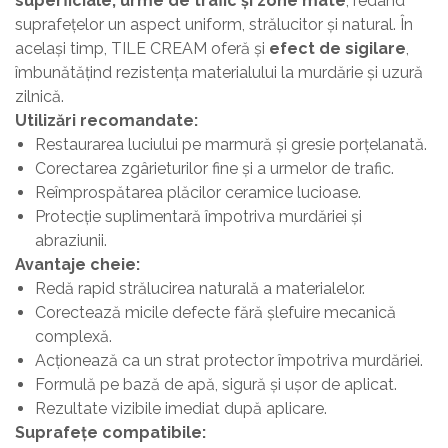
superficiale, urme de trafic și zone mate
, redând
suprafețelor un aspect uniform, strălucitor și natural. În
același timp, TILE CREAM oferă și
efect de sigilare
,
îmbunătățind rezistența materialului la murdărie și uzură
zilnică.
Utilizări recomandate:
Restaurarea luciului pe marmură și gresie porțelanată.
Corectarea zgârieturilor fine și a urmelor de trafic.
Reîmprospătarea plăcilor ceramice lucioase.
Protecție suplimentară împotriva murdăriei și
abraziunii.
Avantaje cheie:
Redă rapid strălucirea naturală a materialelor.
Corectează micile defecte fără șlefuire mecanică
complexă.
Acționează ca un strat protector împotriva murdăriei.
Formulă pe bază de apă, sigură și ușor de aplicat.
Rezultate vizibile imediat după aplicare.
Suprafețe compatibile: