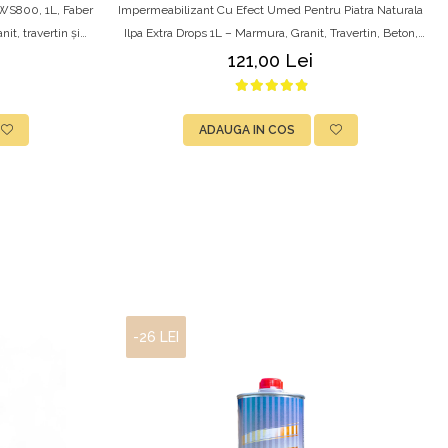
WS800, 1L, Faber
Impermeabilizant Cu Efect Umed Pentru Piatra Naturala
it, travertin și
Ilpa Extra Drops 1L – Marmura, Granit, Travertin, Beton,
Caramida
121,00 Lei
ADAUGA IN COS
-26 LEI