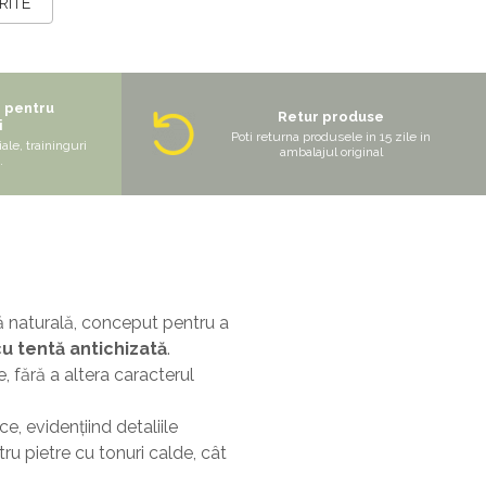
RITE
e pentru
Retur produse
i
Poti returna produsele in 15 zile in
ale, traininguri
ambalajul original
.
ă naturală, conceput pentru a
u tentă antichizată
.
, fără a altera caracterul
e, evidențiind detaliile
tru pietre cu tonuri calde, cât