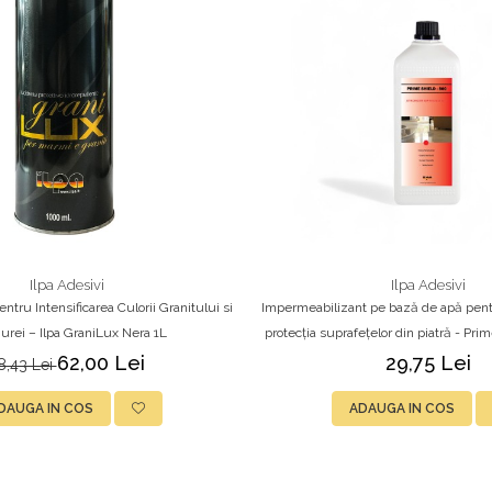
Ilpa Adesivi
Ilpa Adesivi
ntru Intensificarea Culorii Granitului si
Impermeabilizant pe bază de apă pent
rei – Ilpa GraniLux Nera 1L
protecția suprafețelor din piatră - Pri
Ilpa –
62,00 Lei
29,75 Lei
8,43 Lei
DAUGA IN COS
ADAUGA IN COS