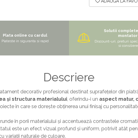
ADAUGA LA FAVO
Solutii complet
Plata online cu cardul
montator
Plateste in siguranta si rapid
Discount-uri, preturi speci
si consiliere
Descriere
atament decorativ profesional destinat suprafețelor din piatr
a și structura materialului
, oferindu-i un
aspect matur, c
iecte în care se dorește obținerea unui finisaj cu personalitate
trunde în porii materialului și accentuează contrastele cromatic
tatul este un efect vizual profund și uniform, potrivit atât pen
u variații naturale de culoare.