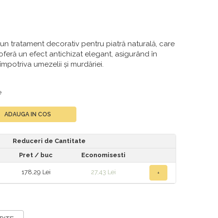
n tratament decorativ pentru piatră naturală, care
 oferă un efect antichizat elegant, asigurând în
împotriva umezelii și murdăriei.
e
ADAUGA IN COS
Reduceri de Cantitate
Pret
/ buc
Economisesti
178,29 Lei
27,43 Lei
+