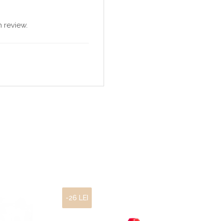
 review.
-26 LEI