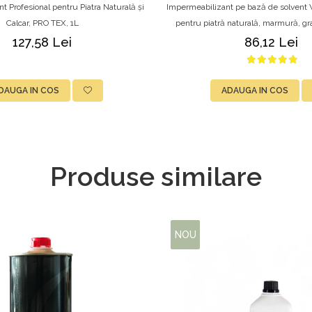
t Profesional pentru Piatra Naturală și
Impermeabilizant pe bază de solvent 
Calcar, PRO TEX, 1L
pentru piatră naturală, marmură, gran
beton
127,58 Lei
86,12 Lei
DAUGA IN COS
ADAUGA IN COS
Produse similare
NOU