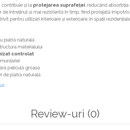
 contribuie și la
protejarea suprafeței
, reducând absorbția ap
 de întreținut și mai rezistentă în timp, fiind protejată împotriv
it pentru utilizări interioare și exterioare, în spații rezidenția
u piatră naturală
ructura materialului
hizat controlat
 murdăriei
fără peliculă groasă
i de piatră naturală
dus
Review-uri
(0)