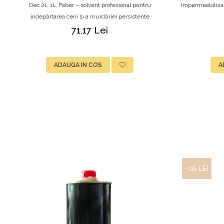
Dec 21, 1L, Faber – solvent profesional pentru
Impermeabilizan
îndepărtarea cerii și a murdăriei persistente
71,17 Lei
ADAUGA IN COS
A
-16 LEI