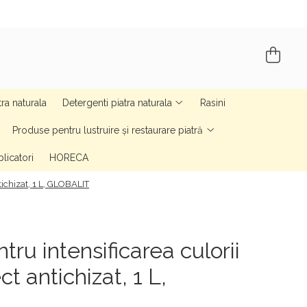
tra naturala
Detergenti piatra naturala
Rasini
Produse pentru lustruire și restaurare piatră
licatori
HORECA
tichizat, 1 L, GLOBALIT
ntru intensificarea culorii
t antichizat, 1 L,