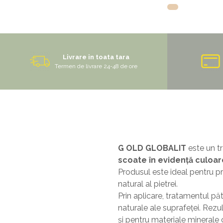
Livrare in toata tara
Termen de livrare 24-48 de ore
G OLD GLOBALIT
este un tr
scoate în evidență culoare
Produsul este ideal pentru pro
natural al pietrei.
Prin aplicare, tratamentul pă
naturale ale suprafeței. Rezul
și pentru materiale minerale c