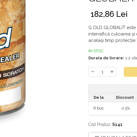
182,86 Lei
G OLD GLOBALIT este u
intensifică culoarea și
același timp protecție 
IN STOC
Durata de livrare:
1-2 zil
De la
Discount
6
buc
-2.5%
Cod Produs:
S141