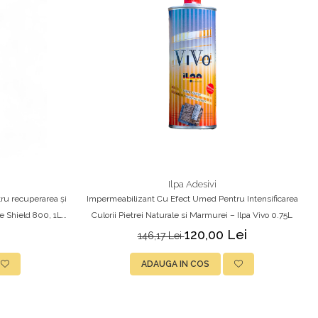
Ilpa Adesivi
ru recuperarea și
Impermeabilizant Cu Efect Umed Pentru Intensificarea
me Shield 800, 1L,
Culorii Pietrei Naturale si Marmurei – Ilpa Vivo 0.75L
120,00 Lei
146,17 Lei
ADAUGA IN COS