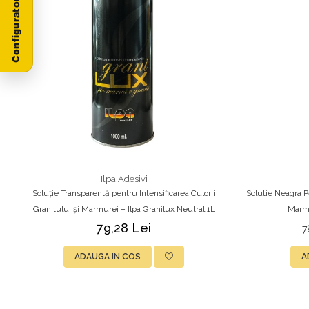
Configurator Stoneproof
Ilpa Adesivi
Soluție Transparentă pentru Intensificarea Culorii
Solutie Neagra Pe
Granitului și Marmurei – Ilpa Granilux Neutral 1L
Marmu
79,28 Lei
7
ADAUGA IN COS
A